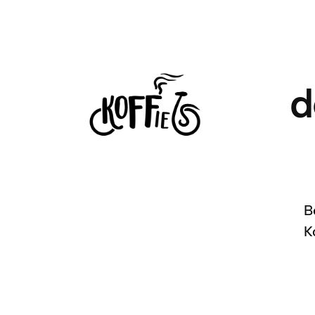
d
B
K